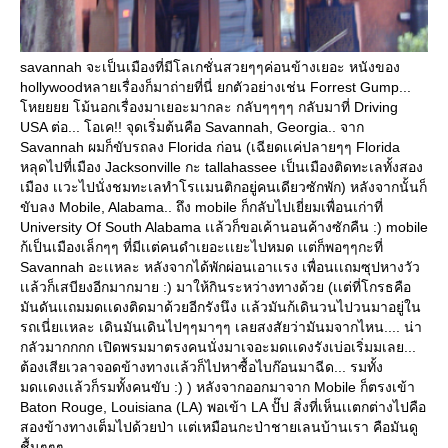
savannah จะเป็นเมืองที่มีโลเกชั่นสวยๆๆค่อนข้างเยอะ หนังของ
hollywoodหลายเรื่องก็มาถ่ายที่นี่ ยกตัวอย่างเช่น Forrest Gump...
หยยยย โม้นอกเรื่องมาเยอะมากละ กลับๆๆๆๆ กลับมาที่ Driving
USA ต่อ... โอเค!! จุดเริ่มต้นคือ Savannah, Georgia.. จาก
Savannah ผมก็ขับรถลง Florida ก่อน (เฉียดเเค่ปลายๆๆ Florida
หลุดไปที่เมือง Jacksonville กะ tallahassee เป็นเมืองติดทะเลทั้งสอง
เมือง เเวะไปนั่งชมทะเลทำโรเเมนติกอยู่คนเดียวซักพัก) หลังจากนั้นก็
ขับลง Mobile, Alabama.. ถึง mobile ก็กลับไปเยี่ยมเพื่อนเก่าที่
University Of South Alabama เเล้วก็ขอเค้านอนค้างซักคืน :) mobile
ก้เป็นเมืองเล็กๆๆ ที่มีเเต่คนดำเยอะเเยะไปหมด เเต่ก็พอๆๆกะที่
Savannah อะเเหละ หลังจากได้พักผ่อนเอาเเรง เพื่อนเเถมซุปหางวัว
เเล้วก็เสบียงอีกมากมาย :) มาให้กินระหว่างทางด้วย (เเต่ที่โกรธคือ
มันดันเเถมมดเเดงติดมาด้วยอีกรังนึง เเล้วมันก้เดินวนไปวนมาอยู่ใน
รถเนี่ยเเหละ เดินมันเดินไปๆๆมาๆๆ เลยสงสัยว่ามันมจากไหน.... น่า
กลัวมากกกก เปิดพรมมาตรงคนนั่งมาเจอะมดเเดงรังเบ่อเริ่มมเลย...
ต้องเสียเวลาจอดข้างทางเเล้วก็ไปหาซื้อไบก๊อนมาฉีด... รมทั้ง
มดเเดงเเล้วก็รมทั้งคนขับ :) ) หลังจากออกมาจาก Mobile ก็ตรงเข้า
Baton Rouge, Louisiana (LA) พอเข้า LA ปั๊ป สิ่งที่เห็นเเตกต่างไปคือ
สองข้างทางเต็มไปด้วยป่า เเต่เหมือนกะป่าชายเลนบ้านเรา คือมันดู
ชื้นๆๆๆ