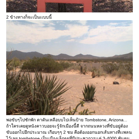
2 ข้างทางก็จะเป็นเเบบนี้
พอขับๆไปซักพัก ตาดันเหลือบบไปเห็นป้าย Tombstone, Arizona...
ถ้าใครเคยดูหนังคาวบอยจะรู้จักเมืองนี้ดี จากถนนหลวงที่ขับอยู่ต้อง
ขับออกไปอีกประมาณ เกือบๆๆ 2 ชม คือต้องออกนอกเส้นทางที่เเพลน
ไว้เลย tombstone เป็นเมืองเล็กๆๆที่มีประชาการเเค่ 3-4000 พันคน