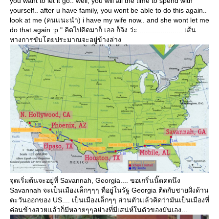
you want to let it go.. well, you will all the time to spend with
yourself.. after u have family, you wont be able to do this again..
look at me (คนเเนะนำ) i have my wife now.. and she wont let me
do that again :p " คิดไปคิดมาก็ เออ ก็จิง ว่ะ....................... เส้น
ทางการขับโดยประมาณจะอยู่ข้างล่าง
จุดเริ่มต้นจะอยู่ที่ Savannah, Georgia.... ขอเกริ่นนิ๊ดดดนึง
Savannah จะเป็นเมืองเล็กๆๆๆ ที่อยู่ในรัฐ Georgia ติดกับชายฝั่งด้าน
ตะวันออกของ US.... เป็นเมืองเล็กๆๆ ส่วนตัวเเล้วคิดว่ามันเป็นเมืองที่
ค่อนข้างสวยเเล้วก็มีหลายๆๆอย่างที่มีเสน่ห์ในตัวของมันเอง...