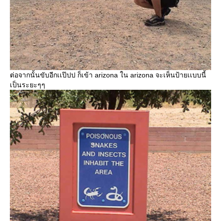
ต่อจากนั้นขับอีกเเป๊ปป ก็เข้า arizona ใน arizona จะเห็นป้ายเเบบนี้
เป็นระยะๆๆ