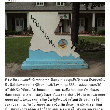
ที่ LA ก็เเวะนอนพักที่ rest area มีเเต่รถบรรทุกเต็มไปหมด มีรถเราคัน
นิดนึงไปเเทรกกลาง รู้สึกอบอุ่นยังไงชอบกล 555... หลังจากนอนได้
เเป๊ปปปนึงก้ขับต่อ ไป houston, texas, พอถึง houston ก้หาที่นอน
ก่อนเลยอย่างเเรก ... พอรุ่งมืดดด ก้ออกเลย ขับต่อใช้เวลานานมากกก
กกกก อยู่ใน texas เพราะมันเป็นรัฐที่ค่อนข้างใหญ่ คิดว่าน่าจะใช้
เวลาประมาณ วันนึงเต็มๆๆในการขับ คือ ตั้งเเต่ เช้ามืดพระอาทิตย์
ขึ้น ยันพระอาทิตย์ตก เเล้วก็ยังขับอยู่ เพราะเเต่ไปมัวเถลไถล เที่ยวที่